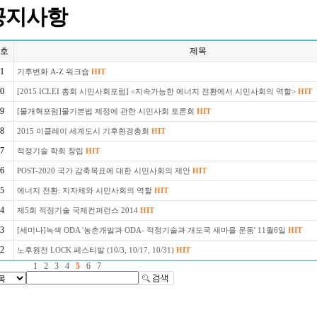
공지사항
호
제목
1
기후변화 A-Z 워크숍
HIT
0
[2015 ICLEI 총회 시민사회포럼] <지속가능한 에너지 전환에서 시민사회의 역할>
HIT
9
[물개혁포럼]물기본법 제정에 관한 시민사회 토론회
HIT
8
2015 이클레이 세계도시 기후환경총회
HIT
7
적정기술 학회 창립
HIT
6
POST-2020 국가 감축목표에 대한 시민사회의 제안
HIT
5
에너지 전환: 지자체와 시민사회의 역할
HIT
4
제5회 적정기술 국제컨퍼런스 2014
HIT
3
[세미나]녹색 ODA '농촌개발과 ODA- 적정기술과 개도국 새마을 운동' 11월6일
HIT
2
노후원전 LOCK 페스티발 (10/3, 10/17, 10/31)
HIT
1
2
3
4
5
6
7