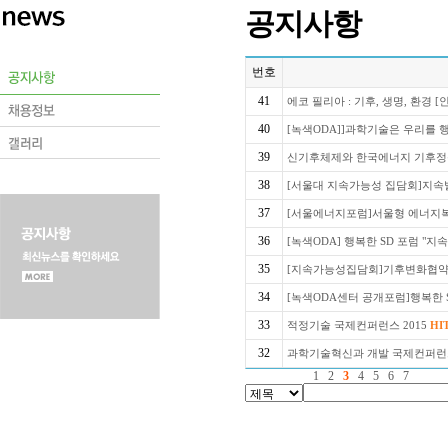
공지사항
번호
41
에코 필리아 : 기후, 생명, 환경 
40
[녹색ODA]]과학기술은 우리를 
39
신기후체제와 한국에너지 기후정
38
[서울대 지속가능성 집담회]지속
37
[서울에너지포럼]서울형 에너지
36
[녹색ODA] 행복한 SD 포럼 "
35
[지속가능성집담회]기후변화협약
34
[녹색ODA센터 공개포럼]행복한 
33
적정기술 국제컨퍼런스 2015
HI
32
과학기술혁신과 개발 국제컨퍼
1
2
3
4
5
6
7