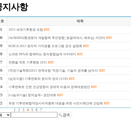
공지사항
번호
제목
31
2015 세계기후환경 포럼
HIT
30
[녹색ODA]환경분야 개발협력 추진방향_방글라데시, 베트남, 미얀마
HIT
29
KOICA 2015 창의적 가치창출 프로그램 공모 설명회
HIT
28
소외된 90%와 함께하는 창의융합설계 아카데미
HIT
27
전환을 위한 기후행동 2015
HIT
26
[적정기술학회]2015 정책포럼 '적정기술, 기술의 경계를 넘어서'
HIT
25
[심포지움] 기후변화와 윤리적 정의 (5/19)
HIT
24
기후변화로 인한 건강영향의 경제적 비용과 정책대응방안
HIT
23
[나눔과기술] 창의설계+ 경진대회
HIT
22
유엔 기후변화협약당사자국총회 대응을 위한 시민사회단체 간담회
HIT
1
2
3
4
5
6
7